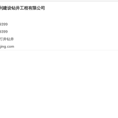
利建设钻井工程有限公司
9399
9399
打井钻井
jing.com